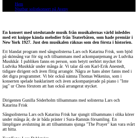
Hem
Njutbar solistkonsert på Aveny
En konsert med uteslutande musik från musikalernas värld inleddes
med ett knippe kända melodier från Teaterbåten, som hade premiär i
New York 1927. Just den musikalen räknas som den första i historien.
Ett blandat program med sångsolisterna Lars och Katarina Frisk, som bjöd
på skönsång var för sig och tillsammans med ackompanjemang av Ludvika
Musikkår. I publiken fanns en person, som betytt oerhört mycket för
Ludvika Musikkår under många år. Vi talar då om Karl-Erik Anestedt,
tidigare dirigent och även flitig arrangör. Några av hans alster fanns med i
det digra programmet. Vi bör också nämna Thomas Wikenius, som i
konserten spelade basklarinett och även ackompanjerade på piano i ”Inte
jag” ur Chess förutom att han också arrangerat stycket.
Dirigenten Gunilla Söderholm tillsammans med solisterna Lars och
Katarina Frisk
Sångsolisterna Lars och Katarina Frisk har sjungit tillsammans i olika körer
under många år, de är båda präster i Sura-Ramnäs församling. En
lämpligare avslutning än att tillsammans sjunga ”The Prayer” kan vara svårt
att hitta.