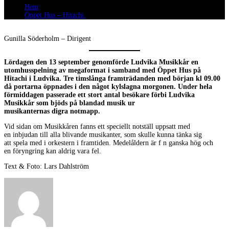
Hem
Öppet Hus – Hitachi
Gunilla Söderholm – Dirigent
Lördagen den 13 september genomförde Ludvika Musikkår en
utomhusspelning av megaformat i samband med Öppet Hus på
Hitachi i Ludvika. Tre timslånga framträdanden med början kl 09.00
då portarna öppnades i den något kylslagna morgonen. Under hela
förmiddagen passerade ett stort antal besökare förbi Ludvika
Musikkår som bjöds på blandad musik ur
musikanternas digra notmapp.
Vid sidan om Musikkåren fanns ett speciellt notställ uppsatt med
en inbjudan till alla blivande musikanter, som skulle kunna tänka sig
att spela med i orkestern i framtiden. Medelåldern är f n ganska hög och
en föryngring kan aldrig vara fel.
Text & Foto: Lars Dahlström