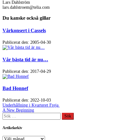
Lars Dahlström
lars.dahlstroem@telia.com
Du kanske också gillar
Vårkonsert i Cassels
Publicerat den: 2005-04-30
Vår bästa tid är nu…
Publicerat den: 2017-04-29
Bad Honnef
Publicerat den: 2022-10-03
Inläggsnavigering
Föregående
Underhållning i Kvarteret Freja
inlägg:
Nästa
A New Beginning
inlägg:
Sök
efter:
Artikelarkiv
Artikelarkiv