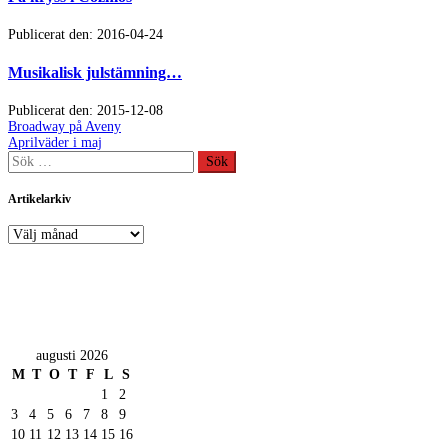
Publicerat den: 2016-04-24
Musikalisk julstämning…
Publicerat den: 2015-12-08
Inläggsnavigering
Föregående
Broadway på Aveny
inlägg:
Nästa
Aprilväder i maj
inlägg:
Sök
efter:
Artikelarkiv
Artikelarkiv
augusti 2026
M
T
O
T
F
L
S
1
2
3
4
5
6
7
8
9
10
11
12
13
14
15
16