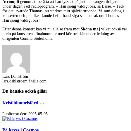
Accompli
genom att berätta att han lyssnat på just den sången tidigare
under dagen i ett radioprogram. – Han sjöng väldigt bra, sa Lasse. – Tack
för det, svarade Thomas, nu stärktes mitt självförtroende. Vi som deltog i
konserten och publiken kunde i efterhand säga samma sak om Thomas. –
Han sjöng väldigt bra !
Efter denna konsert kan vi nu alla se fram mot
Sköna maj
vilket också var
titeln på konsertens finalnummer med kör och kår under ledning av
dirigenten Gunilla Söderholm.
Lars Dahlström
lars.dahlstroem@telia.com
Du kanske också gillar
Kristihimmelsfärd …
Publicerat den: 2005-05-05
På kryss i Cozmos