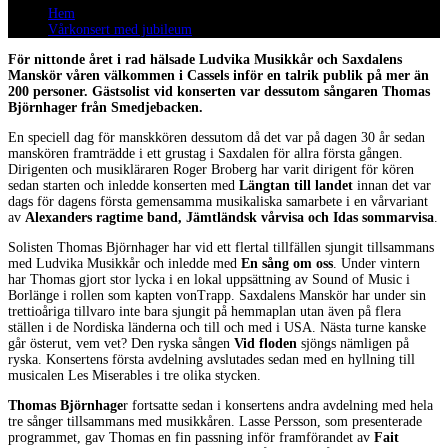
Hem
Vårkonsert med jubileum
För nittonde året i rad hälsade Ludvika Musikkår och Saxdalens
Manskör våren välkommen i Cassels inför en talrik publik på mer än
200 personer. Gästsolist vid konserten var dessutom sångaren Thomas
Björnhager från Smedjebacken.
En speciell dag för manskkören dessutom då det var på dagen 30 år sedan
manskören framträdde i ett grustag i Saxdalen för allra första gången.
Dirigenten och musikläraren Roger Broberg har varit dirigent för kören
sedan starten och inledde konserten med
Längtan till landet
innan det var
dags för dagens första gemensamma musikaliska samarbete i en vårvariant
av
Alexanders ragtime band, Jämtländsk vårvisa och Idas sommarvisa
.
Solisten Thomas Björnhager har vid ett flertal tillfällen sjungit tillsammans
med Ludvika Musikkår och inledde med
En sång om oss
. Under vintern
har Thomas gjort stor lycka i en lokal uppsättning av Sound of Music i
Borlänge i rollen som kapten vonTrapp. Saxdalens Manskör har under sin
trettioåriga tillvaro inte bara sjungit på hemmaplan utan även på flera
ställen i de Nordiska länderna och till och med i USA. Nästa turne kanske
går österut, vem vet? Den ryska sången
Vid floden
sjöngs nämligen på
ryska. Konsertens första avdelning avslutades sedan med en hyllning till
musicalen Les Miserables i tre olika stycken.
Thomas Björnhage
r fortsatte sedan i konsertens andra avdelning med hela
tre sånger tillsammans med musikkåren. Lasse Persson, som presenterade
programmet, gav Thomas en fin passning inför framförandet av
Fait