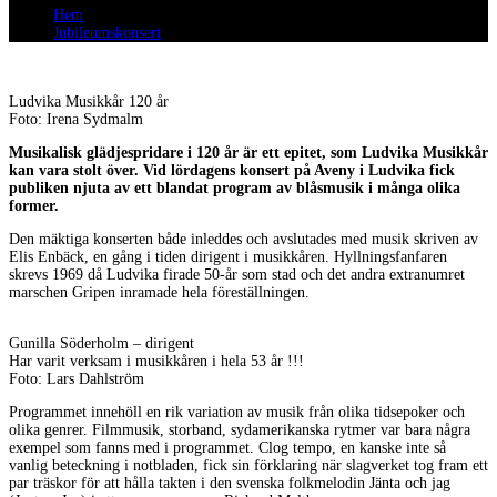
Hem
Jubileumskonsert
Ludvika Musikkår 120 år
Foto: Irena Sydmalm
Musikalisk glädjespridare i 120 år är ett epitet, som Ludvika Musikkår
kan vara stolt över. Vid lördagens konsert på Aveny i Ludvika fick
publiken njuta av ett blandat program av blåsmusik i många olika
former.
Den mäktiga konserten både inleddes och avslutades med musik skriven av
Elis Enbäck, en gång i tiden dirigent i musikkåren. Hyllningsfanfaren
skrevs 1969 då Ludvika firade 50-år som stad och det andra extranumret
marschen Gripen inramade hela föreställningen.
Gunilla Söderholm – dirigent
Har varit verksam i musikkåren i hela 53 år !!!
Foto: Lars Dahlström
Programmet innehöll en rik variation av musik från olika tidsepoker och
olika genrer. Filmmusik, storband, sydamerikanska rytmer var bara några
exempel som fanns med i programmet. Clog tempo, en kanske inte så
vanlig beteckning i notbladen, fick sin förklaring när slagverket tog fram ett
par träskor för att hålla takten i den svenska folkmelodin Jänta och jag