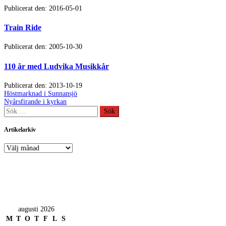
Publicerat den: 2016-05-01
Train Ride
Publicerat den: 2005-10-30
110 år med Ludvika Musikkår
Publicerat den: 2013-10-19
Inläggsnavigering
Föregående
Höstmarknad i Sunnansjö
inlägg:
Nästa
Nyårsfirande i kyrkan
inlägg:
Sök
efter:
Artikelarkiv
Artikelarkiv
augusti 2026
M
T
O
T
F
L
S