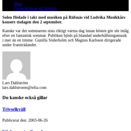
Hem
Underhållning på Räfsnäs
Solen flödade i takt med musiken på Räfsnäs vid Ludvika Musikkårs
konsert tisdagen den 2 september.
Kanske var det sommarens sista riktigt varma dag innan hösten gör sitt intåg
efter en fantastisk sommar. Publiken bjöds på blandad underhållningsmusik
i mer än en timme. Gunilla Söderholm och Magnus Karlsson dirigerade
under framträdandet.
Lars Dahlström
lars.dahlstroem@telia.com
Du kanske också gillar
Trivselkväll
Publicerat den: 2003-06-26