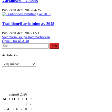
Vårkonsert – Cassels
Publicerat den: 2010-04-25
Traditionell avslutning av 2018
Publicerat den: 2018-12-31
Inläggsnavigering
Föregående
Sommarmusik på Hammarbacken
inlägg:
Nästa
Öppet Hus på ABB
inlägg:
Sök
efter:
Artikelarkiv
Artikelarkiv
augusti 2026
M
T
O
T
F
L
S
1
2
3
4
5
6
7
8
9