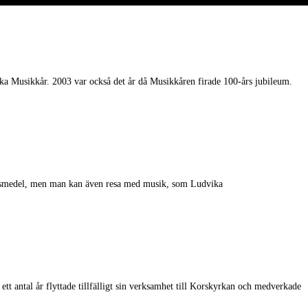
ika Musikkår. 2003 var också det år då Musikkåren firade 100-års jubileum.
ingsmedel, men man kan även resa med musik, som Ludvika
tt antal år flyttade tillfälligt sin verksamhet till Korskyrkan och medverkade