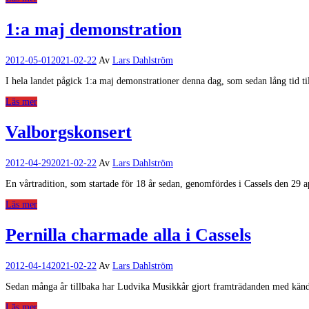
1:a maj demonstration
2012-05-01
2021-02-22
Av
Lars Dahlström
I hela landet pågick 1:a maj demonstrationer denna dag, som sedan lång tid t
Läs mer
Valborgskonsert
2012-04-29
2021-02-22
Av
Lars Dahlström
En vårtradition, som startade för 18 år sedan, genomfördes i Cassels den 29 
Läs mer
Pernilla charmade alla i Cassels
2012-04-14
2021-02-22
Av
Lars Dahlström
Sedan många år tillbaka har Ludvika Musikkår gjort framträdanden med kända so
Läs mer