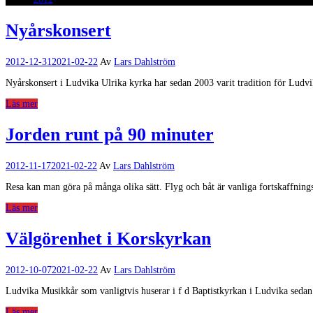
Nyårskonsert
2012-12-31
2021-02-22
Av
Lars Dahlström
Nyårskonsert i Ludvika Ulrika kyrka har sedan 2003 varit tradition för Ludv
Läs mer
Jorden runt på 90 minuter
2012-11-17
2021-02-22
Av
Lars Dahlström
Resa kan man göra på många olika sätt. Flyg och båt är vanliga fortskaffn
Läs mer
Välgörenhet i Korskyrkan
2012-10-07
2021-02-22
Av
Lars Dahlström
Ludvika Musikkår som vanligtvis huserar i f d Baptistkyrkan i Ludvika sedan e
Läs mer