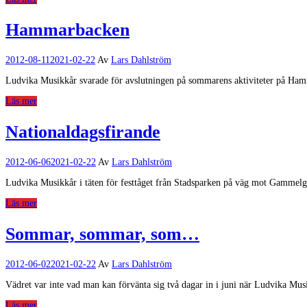
Hammarbacken
2012-08-11
2021-02-22
Av
Lars Dahlström
Ludvika Musikkår svarade för avslutningen på sommarens aktiviteter på Hamm
Läs mer
Nationaldagsfirande
2012-06-06
2021-02-22
Av
Lars Dahlström
Ludvika Musikkår i täten för festtåget från Stadsparken på väg mot Gammelg
Läs mer
Sommar, sommar, som…
2012-06-02
2021-02-22
Av
Lars Dahlström
Vädret var inte vad man kan förvänta sig två dagar in i juni när Ludvika Mu
Läs mer