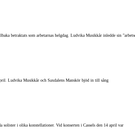
illbaka betraktats som arbetarnas helgdag. Ludvika Musikkår inledde sin ”arbet
april. Ludvika Musikkår och Saxdalens Manskör bjöd in till sång
lister i olika konstellationer. Vid konserten i Cassels den 14 april var